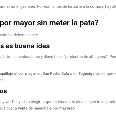
o si no eliges bien. Por eso, antes de lanzarte a la compra, hay a
 por mayor sin meter la pata?
fesional debería saber:
des es buena idea
les, fotos espectaculares y dicen tener “productos de alta gama”. P
quillaje al por mayor en San Pedro Sula
o en
Tegucigalpa
, es que 
nal.
ios
s y ya. Te ayuda a elegir lo que realmente te sirve según tu negoci
 que busca
venta de maquillaje por mayoreo
.